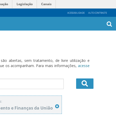
mação
Legislação
Canais
ACESSIBILIDADE
ALTO CONTRASTE
Busca
Avanç
o abertas, sem tratamento, de livre utilização e
s que os acompanham. Para mais informações,
acesse
s:
ento e Finanças da União