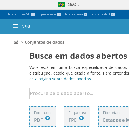
BRASIL
Ferramentas
Ir para o conteúdo
Ir para o menu
Ir para a busca
Ir para o rodapé
1
2
3
4
Pessoais
MENU
Conjuntos de dados
Busca em dados abertos
Você está em uma busca especializada de dados a
distribuição, desde que citada a fonte. Para ent
esta página sobre dados abertos.
Formatos:
Etiquetas:
Etiquetas:
PDF
FPE
Estados e 