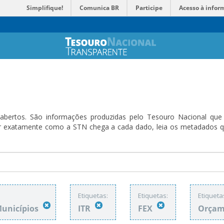
Simplifique!
Comunica BR
Participe
Acesso à infor
bertos. São informações produzidas pelo Tesouro Nacional que sã
ender exatamente como a STN chega a cada dado, leia os metadado
Etiquetas:
Etiquetas:
Etiqueta
Municípios
ITR
FEX
Orçam