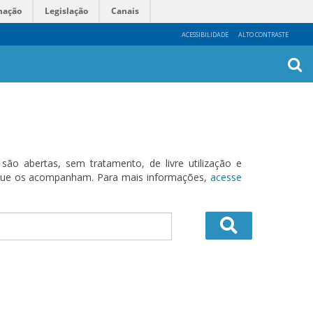
mação
Legislação
Canais
ACESSIBILIDADE
ALTO CONTRASTE
Busca
Avanç
o abertas, sem tratamento, de livre utilização e
s que os acompanham. Para mais informações,
acesse