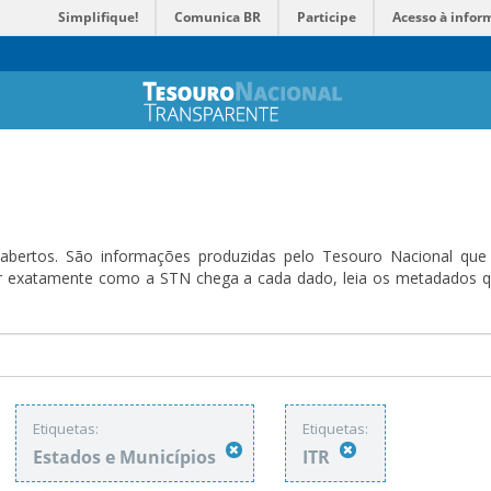
Simplifique!
Comunica BR
Participe
Acesso à infor
bertos. São informações produzidas pelo Tesouro Nacional que sã
ender exatamente como a STN chega a cada dado, leia os metadado
Etiquetas:
Etiquetas:
Estados e Municípios
ITR