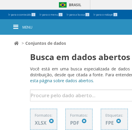
BRASIL
Ferramentas
Ir para o conteúdo
Ir para o menu
Ir para a busca
Ir para o rodapé
1
2
3
4
Pessoais
MENU
Conjuntos de dados
Busca em dados abertos
Você está em uma busca especializada de dados a
distribuição, desde que citada a fonte. Para ent
esta página sobre dados abertos.
Formatos:
Formatos:
Etiquetas:
XLSX
PDF
FPE