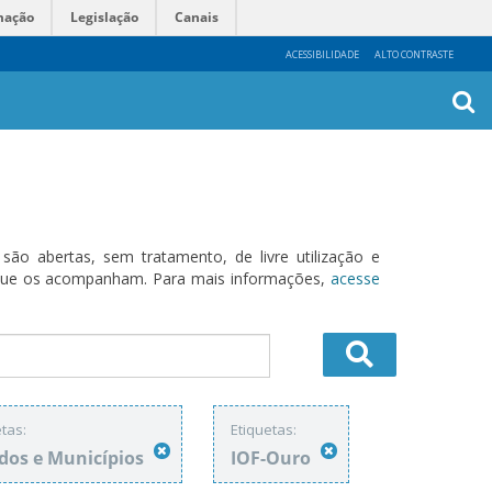
mação
Legislação
Canais
ACESSIBILIDADE
ALTO CONTRASTE
Busca
Avanç
o abertas, sem tratamento, de livre utilização e
s que os acompanham. Para mais informações,
acesse
tas:
Etiquetas:
dos e Municípios
IOF-Ouro