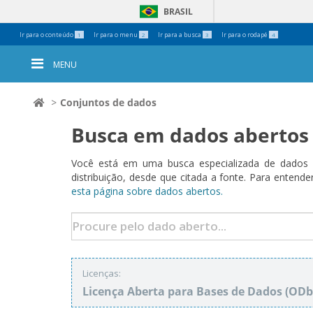
BRASIL
Ferramentas
Ir para o conteúdo
Ir para o menu
Ir para a busca
Ir para o rodapé
1
2
3
4
Pessoais
MENU
Conjuntos de dados
Busca em dados abertos
Você está em uma busca especializada de dados a
distribuição, desde que citada a fonte. Para ent
esta página sobre dados abertos.
Licenças:
Licença Aberta para Bases de Dados (O