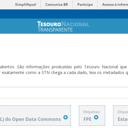
Simplifique!
Comunica BR
Participe
Acesso à infor
bertos. São informações produzidas pelo Tesouro Nacional que sã
ender exatamente como a STN chega a cada dado, leia os metadado
Etiquetas:
Etique
DbL) do Open Data Commons
FPE
Esta