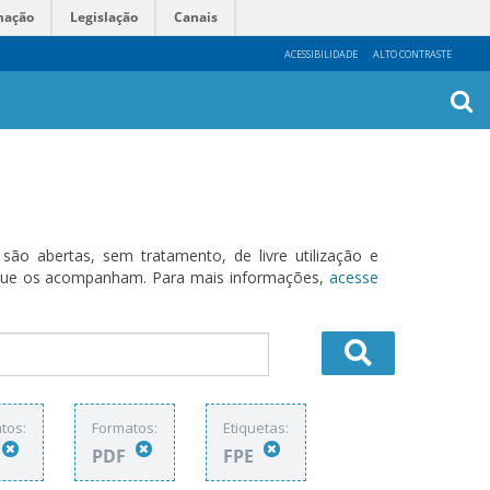
mação
Legislação
Canais
ACESSIBILIDADE
ALTO CONTRASTE
Busca
Avanç
o abertas, sem tratamento, de livre utilização e
s que os acompanham. Para mais informações,
acesse
tos:
Formatos:
Etiquetas:
PDF
FPE