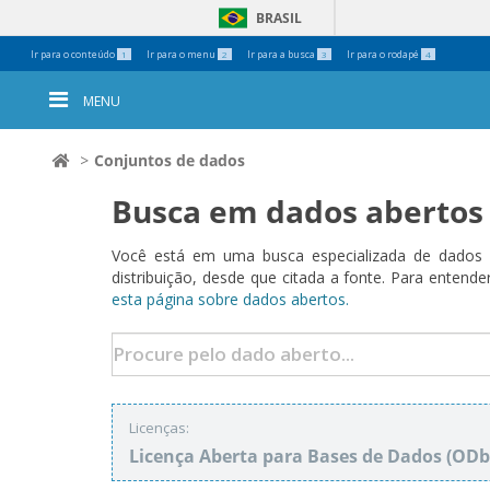
BRASIL
Ferramentas
Ir para o conteúdo
Ir para o menu
Ir para a busca
Ir para o rodapé
1
2
3
4
Pessoais
MENU
Conjuntos de dados
Busca em dados abertos
Você está em uma busca especializada de dados a
distribuição, desde que citada a fonte. Para ent
esta página sobre dados abertos.
Licenças:
Licença Aberta para Bases de Dados (O