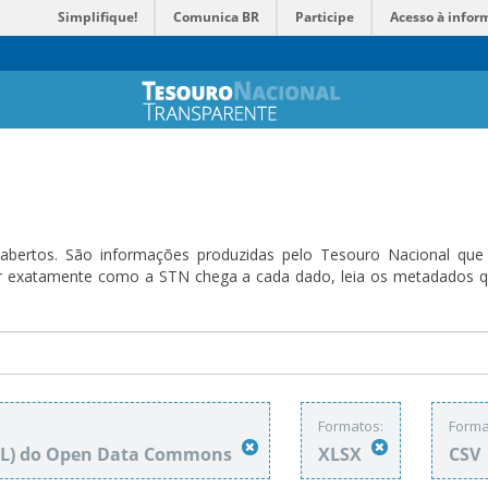
Simplifique!
Comunica BR
Participe
Acesso à infor
bertos. São informações produzidas pelo Tesouro Nacional que sã
ender exatamente como a STN chega a cada dado, leia os metadado
Formatos:
Forma
DbL) do Open Data Commons
XLSX
CSV