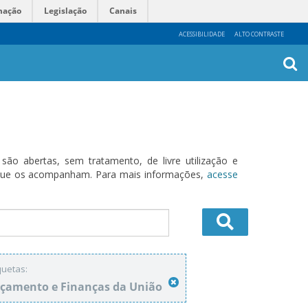
mação
Legislação
Canais
ACESSIBILIDADE
ALTO CONTRASTE
Busca
Avanç
o abertas, sem tratamento, de livre utilização e
s que os acompanham. Para mais informações,
acesse
quetas:
çamento e Finanças da União