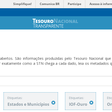
Simplifique!
Comunica BR
Participe
Acesso à infor
bertos. São informações produzidas pelo Tesouro Nacional que sã
ender exatamente como a STN chega a cada dado, leia os metadado
Etiquetas:
Etiquetas:
Eti
Estados e Municípios
IOF-Ouro
Or