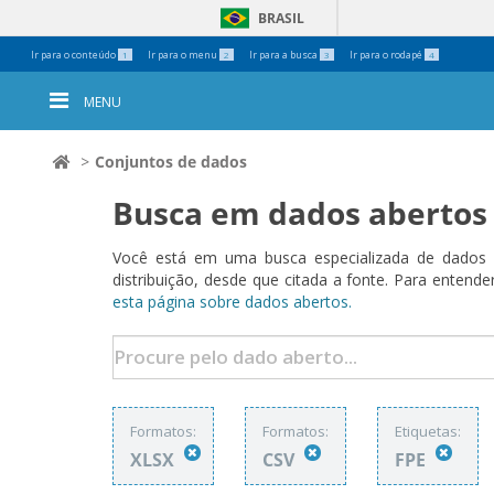
BRASIL
Ferramentas
Ir para o conteúdo
Ir para o menu
Ir para a busca
Ir para o rodapé
1
2
3
4
Pessoais
MENU
Conjuntos de dados
Busca em dados abertos
Você está em uma busca especializada de dados a
distribuição, desde que citada a fonte. Para ent
esta página sobre dados abertos.
Formatos:
Formatos:
Etiquetas:
XLSX
CSV
FPE