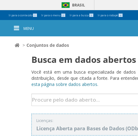
BRASIL
Ferramentas
Ir para o conteúdo
Ir para o menu
Ir para a busca
Ir para o rodapé
1
2
3
4
Pessoais
MENU
Conjuntos de dados
Busca em dados abertos
Você está em uma busca especializada de dados a
distribuição, desde que citada a fonte. Para ent
esta página sobre dados abertos.
Licenças:
Licença Aberta para Bases de Dados (O