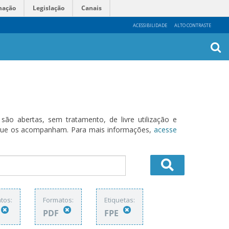
mação
Legislação
Canais
ACESSIBILIDADE
ALTO CONTRASTE
Busca
Avanç
o abertas, sem tratamento, de livre utilização e
s que os acompanham. Para mais informações,
acesse
tos:
Formatos:
Etiquetas:
PDF
FPE