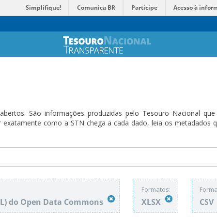
Simplifique!
Comunica BR
Participe
Acesso à infor
bertos. São informações produzidas pelo Tesouro Nacional que sã
ender exatamente como a STN chega a cada dado, leia os metadado
Formatos:
Forma
DbL) do Open Data Commons
XLSX
CSV