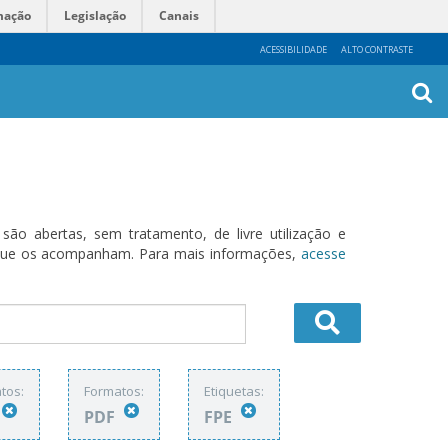
mação
Legislação
Canais
ACESSIBILIDADE
ALTO CONTRASTE
Busca
Avanç
o abertas, sem tratamento, de livre utilização e
s que os acompanham. Para mais informações,
acesse
tos:
Formatos:
Etiquetas:
PDF
FPE