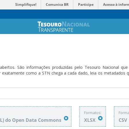
Simplifique!
Comunica BR
Participe
Acesso à infor
bertos. São informações produzidas pelo Tesouro Nacional que sã
ender exatamente como a STN chega a cada dado, leia os metadado
Formatos:
Forma
DbL) do Open Data Commons
XLSX
CSV