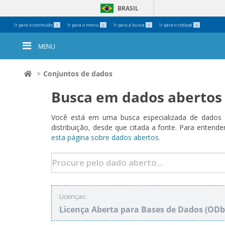
BRASIL
Ferramentas
Ir para o conteúdo
Ir para o menu
Ir para a busca
Ir para o rodapé
1
2
3
4
Pessoais
MENU
Conjuntos de dados
Busca em dados abertos
Você está em uma busca especializada de dados a
distribuição, desde que citada a fonte. Para ent
esta página sobre dados abertos.
Licenças:
Licença Aberta para Bases de Dados (O