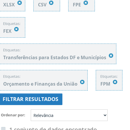
XLSX
CSV
FPE
Etiquetas:
FEX
Etiquetas:
Transferências para Estados DF e Municípios
Etiquetas:
Etiquetas:
Orçamento e Finanças da União
FPM
FILTRAR RESULTADOS
Ordenar por
1 conjunto de dados encontrado