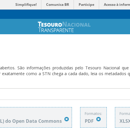
Simplifique!
Comunica BR
Participe
Acesso à infor
bertos. São informações produzidas pelo Tesouro Nacional que sã
ender exatamente como a STN chega a cada dado, leia os metadado
Formatos:
Forma
DbL) do Open Data Commons
PDF
XLS