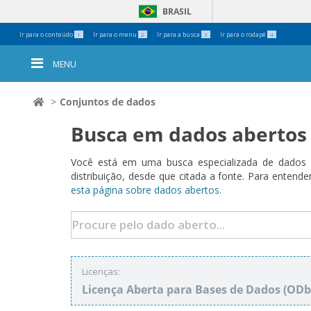
BRASIL
Ferramentas
Ir para o conteúdo
Ir para o menu
Ir para a busca
Ir para o rodapé
1
2
3
4
Pessoais
MENU
Conjuntos de dados
Busca em dados abertos
Você está em uma busca especializada de dados a
distribuição, desde que citada a fonte. Para ent
esta página sobre dados abertos.
Licenças:
Licença Aberta para Bases de Dados (O