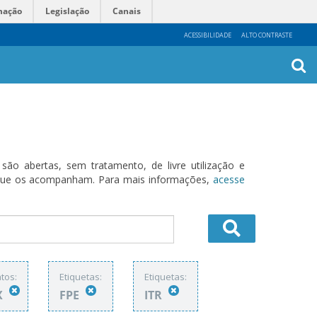
mação
Legislação
Canais
ACESSIBILIDADE
ALTO CONTRASTE
Busca
Avanç
o abertas, sem tratamento, de livre utilização e
s que os acompanham. Para mais informações,
acesse
tos:
Etiquetas:
Etiquetas:
X
FPE
ITR