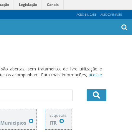
mação
Legislação
Canais
ACESSIBILIDADE
ALTO CONTRASTE
Busca
Avanç
o abertas, sem tratamento, de livre utilização e
s que os acompanham. Para mais informações,
acesse
Etiquetas:
e Municípios
ITR