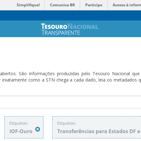
Simplifique!
Comunica BR
Participe
Acesso à infor
bertos. São informações produzidas pelo Tesouro Nacional que sã
ender exatamente como a STN chega a cada dado, leia os metadado
Etiquetas:
Etiquetas:
IOF-Ouro
Transferências para Estados DF 