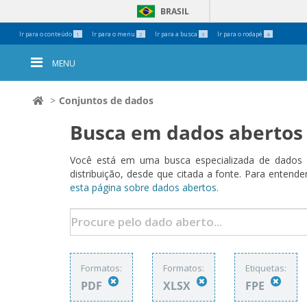
BRASIL
Ferramentas
Ir para o conteúdo
Ir para o menu
Ir para a busca
Ir para o rodapé
1
2
3
4
Pessoais
MENU
Conjuntos de dados
Busca em dados abertos
Você está em uma busca especializada de dados a
distribuição, desde que citada a fonte. Para ent
esta página sobre dados abertos.
Formatos:
Formatos:
Etiquetas:
PDF
XLSX
FPE