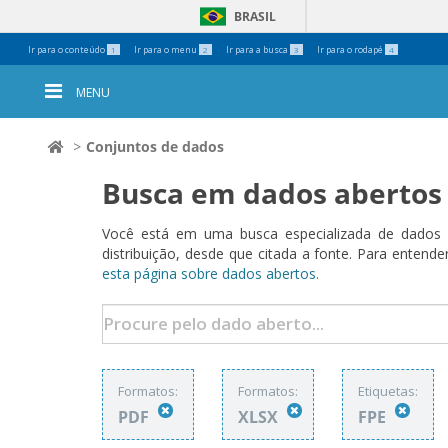
BRASIL
Ferramentas
Ir para o conteúdo
Ir para o menu
Ir para a busca
Ir para o rodapé
1
2
3
4
Pessoais
MENU
Conjuntos de dados
Busca em dados abertos
Você está em uma busca especializada de dados a
distribuição, desde que citada a fonte. Para ent
esta página sobre dados abertos.
Formatos:
Formatos:
Etiquetas:
PDF
XLSX
FPE