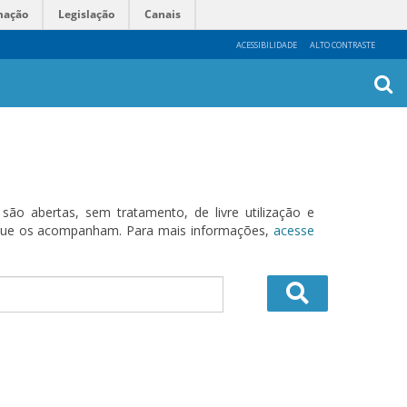
mação
Legislação
Canais
ACESSIBILIDADE
ALTO CONTRASTE
Busca
Avanç
o abertas, sem tratamento, de livre utilização e
s que os acompanham. Para mais informações,
acesse