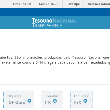
Simplifique!
Comunica BR
Participe
Acesso à infor
bertos. São informações produzidas pelo Tesouro Nacional que sã
ender exatamente como a STN chega a cada dado, leia os metadado
Etiquetas:
Etiquetas:
Etiquetas:
IOF-Ouro
ITR
FEX