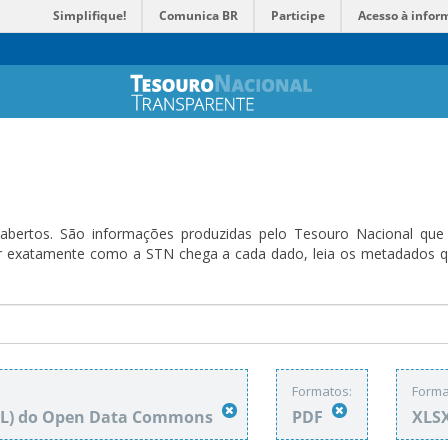
Simplifique!
Comunica BR
Participe
Acesso à infor
bertos. São informações produzidas pelo Tesouro Nacional que sã
ender exatamente como a STN chega a cada dado, leia os metadado
Formatos:
Forma
DbL) do Open Data Commons
PDF
XLS