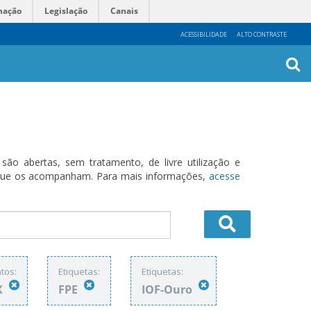
mação
Legislação
Canais
ACESSIBILIDADE
ALTO CONTRASTE
Busca
Avanç
o abertas, sem tratamento, de livre utilização e
s que os acompanham. Para mais informações,
acesse
tos:
Etiquetas:
Etiquetas:
X
FPE
IOF-Ouro