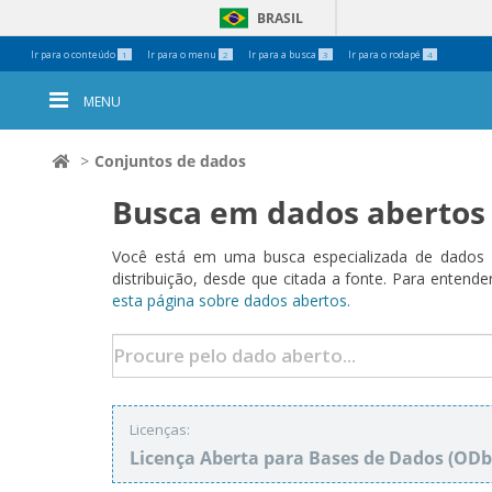
BRASIL
Ferramentas
Ir para o conteúdo
Ir para o menu
Ir para a busca
Ir para o rodapé
1
2
3
4
Pessoais
MENU
Conjuntos de dados
Busca em dados abertos
Você está em uma busca especializada de dados a
distribuição, desde que citada a fonte. Para ent
esta página sobre dados abertos.
Licenças:
Licença Aberta para Bases de Dados (O