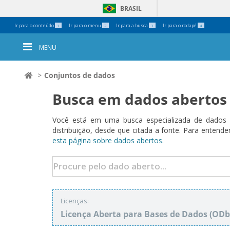
BRASIL
Ferramentas
Ir para o conteúdo
Ir para o menu
Ir para a busca
Ir para o rodapé
1
2
3
4
Pessoais
MENU
Conjuntos de dados
Busca em dados abertos
Você está em uma busca especializada de dados a
distribuição, desde que citada a fonte. Para ent
esta página sobre dados abertos.
Licenças:
Licença Aberta para Bases de Dados (O