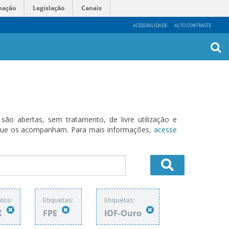
mação
Legislação
Canais
ACESSIBILIDADE
ALTO CONTRASTE
Busca
Avanç
o abertas, sem tratamento, de livre utilização e
s que os acompanham. Para mais informações,
acesse
tos:
Etiquetas:
Etiquetas:
X
FPE
IOF-Ouro