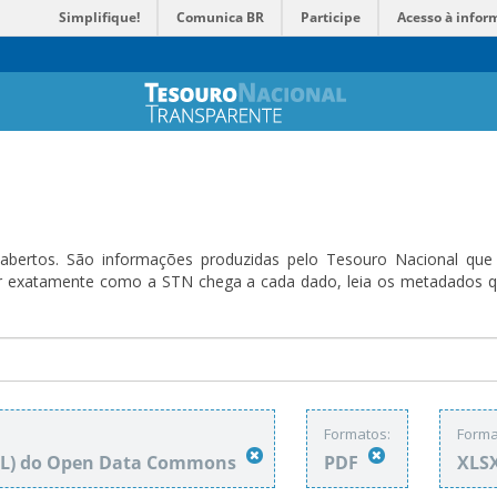
Simplifique!
Comunica BR
Participe
Acesso à infor
bertos. São informações produzidas pelo Tesouro Nacional que sã
ender exatamente como a STN chega a cada dado, leia os metadado
Formatos:
Forma
DbL) do Open Data Commons
PDF
XLS