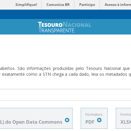
Simplifique!
Comunica BR
Participe
Acesso à infor
bertos. São informações produzidas pelo Tesouro Nacional que sã
ender exatamente como a STN chega a cada dado, leia os metadado
Formatos:
Forma
DbL) do Open Data Commons
PDF
XLS