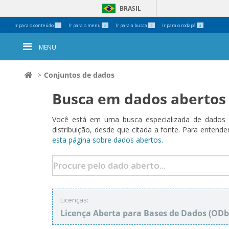
BRASIL
Ferramentas
Ir para o conteúdo
Ir para o menu
Ir para a busca
Ir para o rodapé
1
2
3
4
Pessoais
MENU
Conjuntos de dados
Busca em dados abertos
Você está em uma busca especializada de dados a
distribuição, desde que citada a fonte. Para ent
esta página sobre dados abertos.
Licenças:
Licença Aberta para Bases de Dados (O