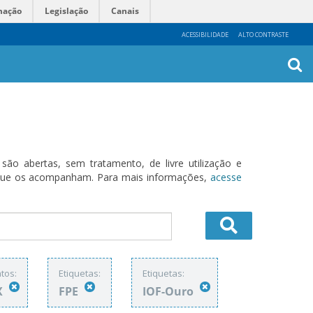
mação
Legislação
Canais
ACESSIBILIDADE
ALTO CONTRASTE
Busca
Avanç
o abertas, sem tratamento, de livre utilização e
s que os acompanham. Para mais informações,
acesse
tos:
Etiquetas:
Etiquetas:
X
FPE
IOF-Ouro