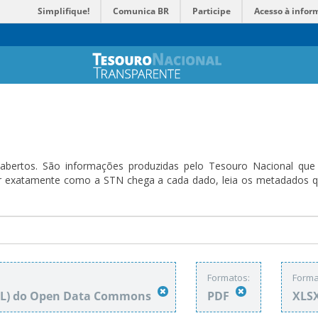
Simplifique!
Comunica BR
Participe
Acesso à infor
bertos. São informações produzidas pelo Tesouro Nacional que sã
ender exatamente como a STN chega a cada dado, leia os metadado
Formatos:
Forma
DbL) do Open Data Commons
PDF
XLS