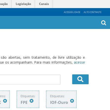
mação
Legislação
Canais
ACESSIBILIDADE
ALTO CONTRASTE
Busca
Avanç
o abertas, sem tratamento, de livre utilização e
s que os acompanham. Para mais informações,
acesse
tos:
Etiquetas:
Etiquetas:
X
FPE
IOF-Ouro