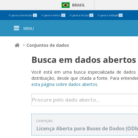
BRASIL
Ferramentas
Ir para o conteúdo
Ir para o menu
Ir para a busca
Ir para o rodapé
1
2
3
4
Pessoais
MENU
Conjuntos de dados
Busca em dados abertos
Você está em uma busca especializada de dados a
distribuição, desde que citada a fonte. Para ent
esta página sobre dados abertos.
Licenças:
Licença Aberta para Bases de Dados (O