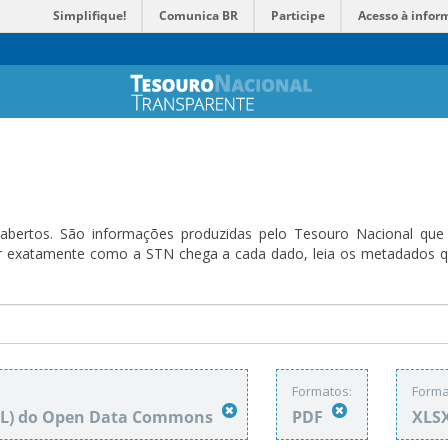
Simplifique!
Comunica BR
Participe
Acesso à infor
bertos. São informações produzidas pelo Tesouro Nacional que sã
ender exatamente como a STN chega a cada dado, leia os metadado
Formatos:
Forma
DbL) do Open Data Commons
PDF
XLS