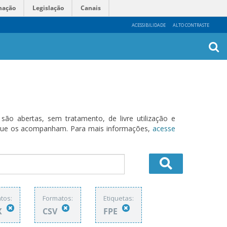
mação
Legislação
Canais
ACESSIBILIDADE
ALTO CONTRASTE
Busca
Avanç
o abertas, sem tratamento, de livre utilização e
s que os acompanham. Para mais informações,
acesse
tos:
Formatos:
Etiquetas:
X
CSV
FPE