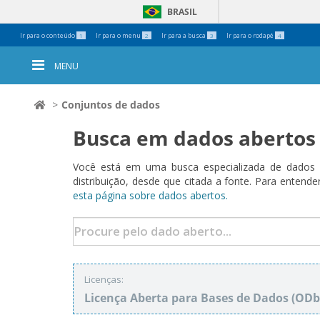
BRASIL
Ferramentas
Ir para o conteúdo
Ir para o menu
Ir para a busca
Ir para o rodapé
1
2
3
4
Pessoais
MENU
Conjuntos de dados
Busca em dados abertos
Você está em uma busca especializada de dados a
distribuição, desde que citada a fonte. Para ent
esta página sobre dados abertos.
Licenças:
Licença Aberta para Bases de Dados (O