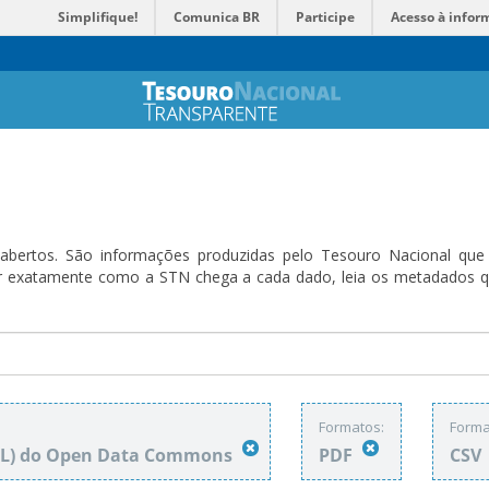
Simplifique!
Comunica BR
Participe
Acesso à infor
bertos. São informações produzidas pelo Tesouro Nacional que sã
ender exatamente como a STN chega a cada dado, leia os metadado
Formatos:
Forma
DbL) do Open Data Commons
PDF
CSV