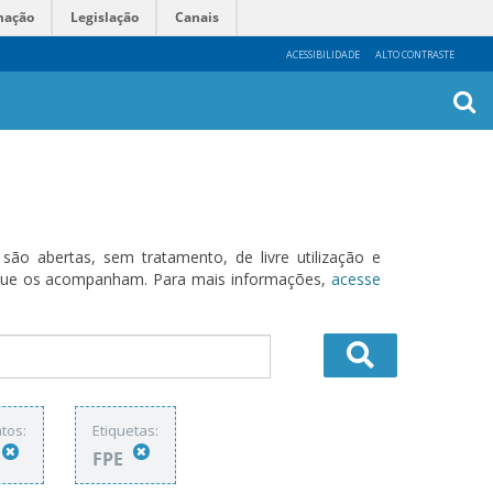
mação
Legislação
Canais
ACESSIBILIDADE
ALTO CONTRASTE
Busca
Avanç
o abertas, sem tratamento, de livre utilização e
s que os acompanham. Para mais informações,
acesse
tos:
Etiquetas:
FPE