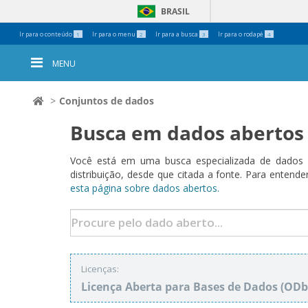
BRASIL
Ferramentas
Ir para o conteúdo
Ir para o menu
Ir para a busca
Ir para o rodapé
1
2
3
4
Pessoais
MENU
Conjuntos de dados
Busca em dados abertos
Você está em uma busca especializada de dados a
distribuição, desde que citada a fonte. Para ent
esta página sobre dados abertos.
Licenças:
Licença Aberta para Bases de Dados (O