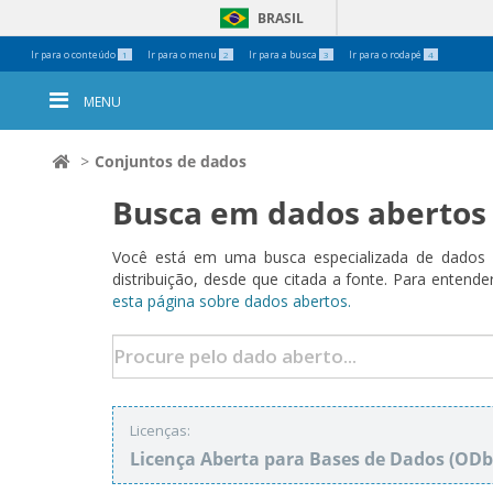
BRASIL
Ferramentas
Ir para o conteúdo
Ir para o menu
Ir para a busca
Ir para o rodapé
1
2
3
4
Pessoais
MENU
Conjuntos de dados
Busca em dados abertos
Você está em uma busca especializada de dados a
distribuição, desde que citada a fonte. Para ent
esta página sobre dados abertos.
Licenças:
Licença Aberta para Bases de Dados (O