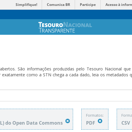
Simplifique!
Comunica BR
Participe
Acesso à infor
bertos. São informações produzidas pelo Tesouro Nacional que sã
ender exatamente como a STN chega a cada dado, leia os metadado
Formatos:
Forma
DbL) do Open Data Commons
PDF
CSV