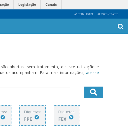
mação
Legislação
Canais
ACESSIBILIDADE
ALTO CONTRASTE
Busca
Avanç
o abertas, sem tratamento, de livre utilização e
s que os acompanham. Para mais informações,
acesse
tos:
Etiquetas:
Etiquetas:
FPE
FEX