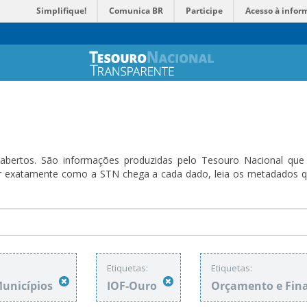
Simplifique!
Comunica BR
Participe
Acesso à infor
bertos. São informações produzidas pelo Tesouro Nacional que sã
ender exatamente como a STN chega a cada dado, leia os metadado
Etiquetas:
Etiquetas:
Municípios
IOF-Ouro
Orçamento e Fin