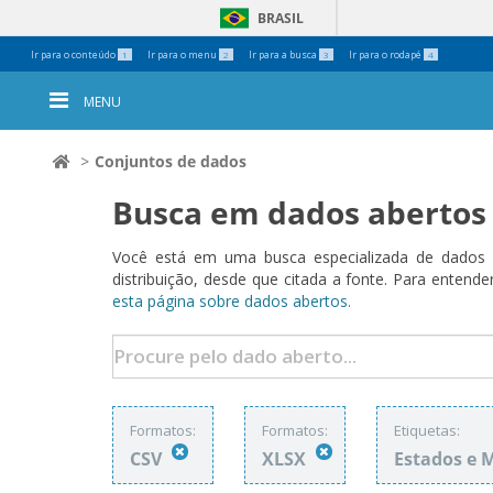
BRASIL
Ferramentas
Ir para o conteúdo
Ir para o menu
Ir para a busca
Ir para o rodapé
1
2
3
4
Pessoais
MENU
Conjuntos de dados
Busca em dados abertos
Você está em uma busca especializada de dados a
distribuição, desde que citada a fonte. Para ent
esta página sobre dados abertos.
Formatos:
Formatos:
Etiquetas:
CSV
XLSX
Estados e 