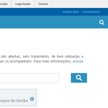
mação
Legislação
Canais
ACESSIBILIDADE
ALTO CONTRASTE
Busca
Avanç
o abertas, sem tratamento, de livre utilização e
s que os acompanham. Para mais informações,
acesse
anças da União