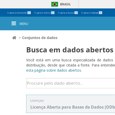
BRASIL
Ferramentas
Ir para o conteúdo
Ir para o menu
Ir para a busca
Ir para o rodapé
1
2
3
4
Pessoais
MENU
Conjuntos de dados
Busca em dados abertos
Você está em uma busca especializada de dados a
distribuição, desde que citada a fonte. Para ent
esta página sobre dados abertos.
Licenças:
Licença Aberta para Bases de Dados (O