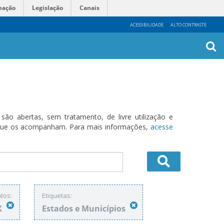
mação
Legislação
Canais
ACESSIBILIDADE
ALTO CONTRASTE
Busca
Avanç
o abertas, sem tratamento, de livre utilização e
s que os acompanham. Para mais informações,
acesse
tos:
Etiquetas:
X
Estados e Municípios