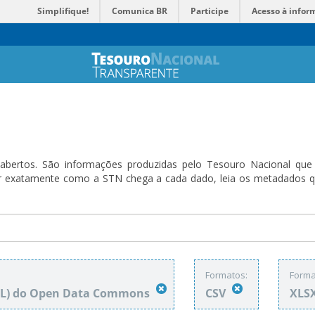
Simplifique!
Comunica BR
Participe
Acesso à infor
bertos. São informações produzidas pelo Tesouro Nacional que sã
ender exatamente como a STN chega a cada dado, leia os metadado
Formatos:
Forma
DbL) do Open Data Commons
CSV
XLS