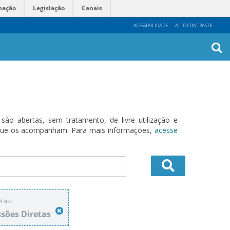
mação
Legislação
Canais
ACESSIBILIDADE
ALTO CONTRASTE
Busca
Avanç
o abertas, sem tratamento, de livre utilização e
s que os acompanham. Para mais informações,
acesse
tas:
sões Diretas