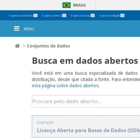
BRASIL
Ferramentas
Ir para o conteúdo
Ir para o menu
Ir para a busca
Ir para o rodapé
1
2
3
4
Pessoais
MENU
Conjuntos de dados
Busca em dados abertos
Você está em uma busca especializada de dados a
distribuição, desde que citada a fonte. Para ent
esta página sobre dados abertos.
Licenças:
Licença Aberta para Bases de Dados (O