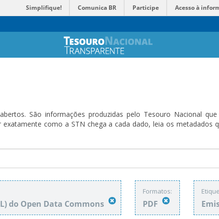
Simplifique!
Comunica BR
Participe
Acesso à infor
bertos. São informações produzidas pelo Tesouro Nacional que sã
ender exatamente como a STN chega a cada dado, leia os metadado
Formatos:
Etique
DbL) do Open Data Commons
PDF
Emis