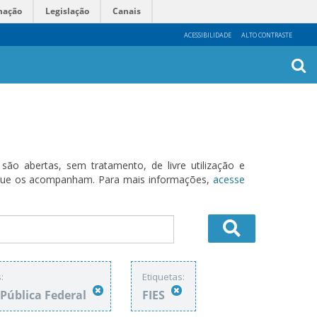
mação
Legislação
Canais
ACESSIBILIDADE
ALTO CONTRASTE
Busca
Avanç
o abertas, sem tratamento, de livre utilização e
s que os acompanham. Para mais informações,
acesse
:
Etiquetas:
 Pública Federal
FIES