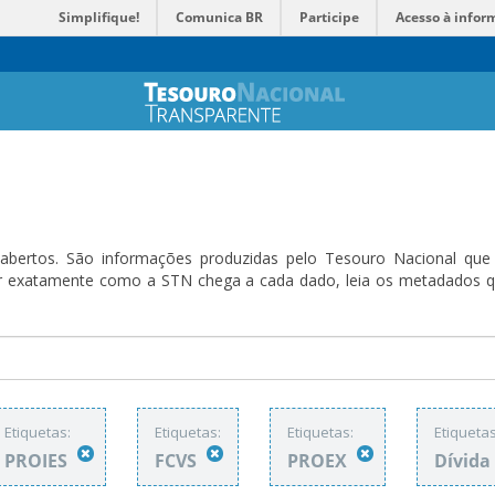
Simplifique!
Comunica BR
Participe
Acesso à infor
bertos. São informações produzidas pelo Tesouro Nacional que sã
ender exatamente como a STN chega a cada dado, leia os metadado
Etiquetas:
Etiquetas:
Etiquetas:
Etiquetas
PROIES
FCVS
PROEX
Dívida