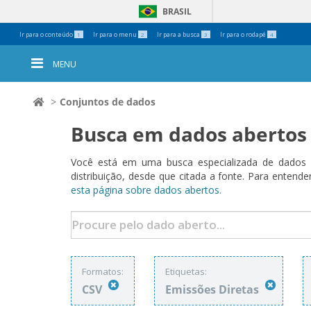
BRASIL
Ferramentas
Ir para o conteúdo
Ir para o menu
Ir para a busca
Ir para o rodapé
1
2
3
4
Pessoais
MENU
Conjuntos de dados
Busca em dados abertos
Você está em uma busca especializada de dados a
distribuição, desde que citada a fonte. Para ent
esta página sobre dados abertos.
Formatos:
Etiquetas:
CSV
Emissões Diretas