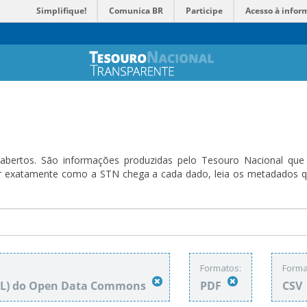
Simplifique!
Comunica BR
Participe
Acesso à infor
bertos. São informações produzidas pelo Tesouro Nacional que sã
ender exatamente como a STN chega a cada dado, leia os metadado
Formatos:
Forma
DbL) do Open Data Commons
PDF
CSV