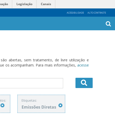
mação
Legislação
Canais
ACESSIBILIDADE
ALTO CONTRASTE
Busca
Avanç
o abertas, sem tratamento, de livre utilização e
s que os acompanham. Para mais informações,
acesse
tos:
Etiquetas:
Emissões Diretas