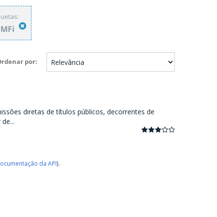
quetas:
PMFi
Ordenar por
ssões diretas de títulos públicos, decorrentes de
de...
ocumentação da API
).