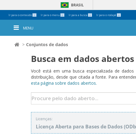
BRASIL
Ferramentas
Ir para o conteúdo
Ir para o menu
Ir para a busca
Ir para o rodapé
1
2
3
4
Pessoais
MENU
Conjuntos de dados
Busca em dados abertos
Você está em uma busca especializada de dados a
distribuição, desde que citada a fonte. Para ent
esta página sobre dados abertos.
Licenças:
Licença Aberta para Bases de Dados (O