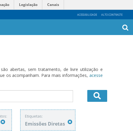
mação
Legislação
Canais
ACESSIBILIDADE
ALTO CONTRASTE
Busca
Avanç
o abertas, sem tratamento, de livre utilização e
s que os acompanham. Para mais informações,
acesse
tos:
Etiquetas:
Emissões Diretas