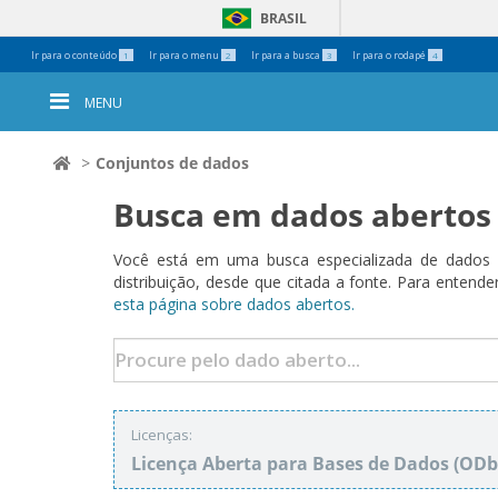
BRASIL
Ferramentas
Ir para o conteúdo
Ir para o menu
Ir para a busca
Ir para o rodapé
1
2
3
4
Pessoais
MENU
Conjuntos de dados
Busca em dados abertos
Você está em uma busca especializada de dados a
distribuição, desde que citada a fonte. Para ent
esta página sobre dados abertos.
Licenças:
Licença Aberta para Bases de Dados (O