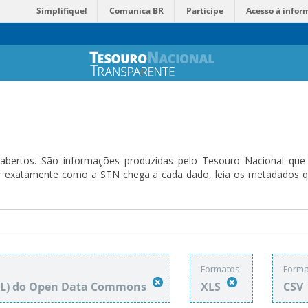
Simplifique!
Comunica BR
Participe
Acesso à infor
bertos. São informações produzidas pelo Tesouro Nacional que sã
ender exatamente como a STN chega a cada dado, leia os metadado
Formatos:
Forma
DbL) do Open Data Commons
XLS
CSV