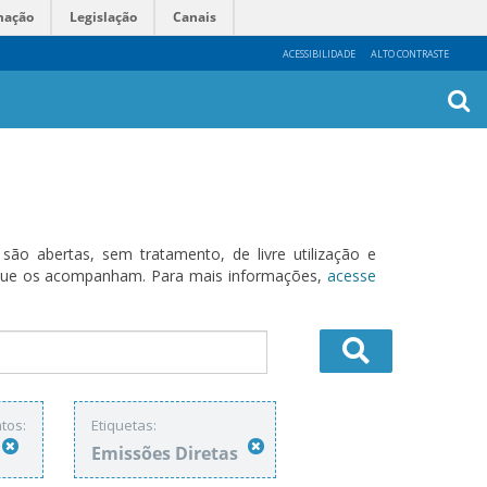
mação
Legislação
Canais
ACESSIBILIDADE
ALTO CONTRASTE
Busca
Avanç
o abertas, sem tratamento, de livre utilização e
s que os acompanham. Para mais informações,
acesse
tos:
Etiquetas:
Emissões Diretas