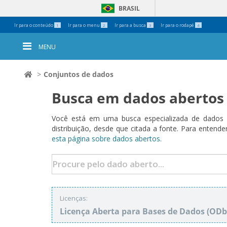
BRASIL
Ferramentas
Ir para o conteúdo
Ir para o menu
Ir para a busca
Ir para o rodapé
1
2
3
4
Pessoais
MENU
Conjuntos de dados
Busca em dados abertos
Você está em uma busca especializada de dados a
distribuição, desde que citada a fonte. Para ent
esta página sobre dados abertos.
Licenças:
Licença Aberta para Bases de Dados (O