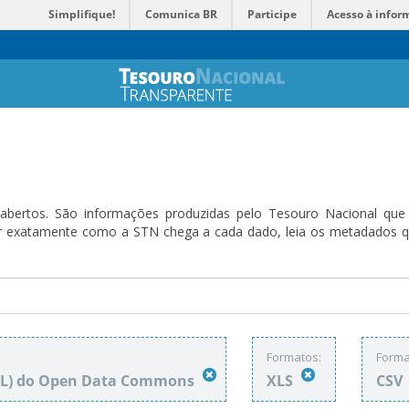
Simplifique!
Comunica BR
Participe
Acesso à infor
bertos. São informações produzidas pelo Tesouro Nacional que sã
ender exatamente como a STN chega a cada dado, leia os metadado
Formatos:
Forma
DbL) do Open Data Commons
XLS
CSV