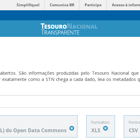
Simplifique!
Comunica BR
Participe
Acesso à infor
bertos. São informações produzidas pelo Tesouro Nacional que sã
ender exatamente como a STN chega a cada dado, leia os metadado
Formatos:
Forma
DbL) do Open Data Commons
XLS
CSV