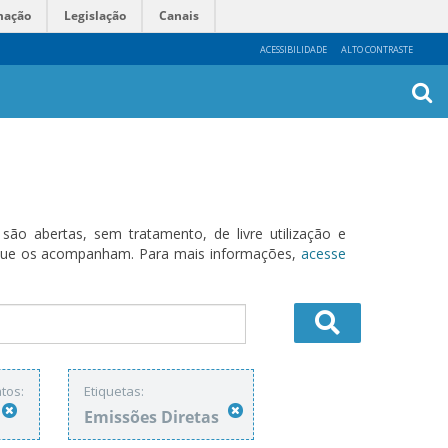
mação
Legislação
Canais
ACESSIBILIDADE
ALTO CONTRASTE
Busca
Avanç
o abertas, sem tratamento, de livre utilização e
s que os acompanham. Para mais informações,
acesse
tos:
Etiquetas:
Emissões Diretas