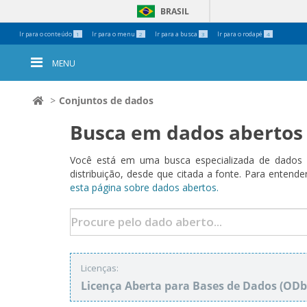
BRASIL
Ferramentas
Ir para o conteúdo
Ir para o menu
Ir para a busca
Ir para o rodapé
1
2
3
4
Pessoais
MENU
Conjuntos de dados
Busca em dados abertos
Você está em uma busca especializada de dados a
distribuição, desde que citada a fonte. Para ent
esta página sobre dados abertos.
Licenças:
Licença Aberta para Bases de Dados (O