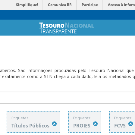
Simplifique!
Comunica BR
Participe
Acesso à infor
bertos. São informações produzidas pelo Tesouro Nacional que sã
ender exatamente como a STN chega a cada dado, leia os metadado
Etiquetas:
Etiquetas:
Etiquetas:
Títulos Públicos
PROIES
FCVS