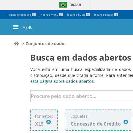
BRASIL
Ferramentas
Ir para o conteúdo
Ir para o menu
Ir para a busca
Ir para o rodapé
1
2
3
4
Pessoais
MENU
Conjuntos de dados
Busca em dados abertos
Você está em uma busca especializada de dados a
distribuição, desde que citada a fonte. Para ent
esta página sobre dados abertos.
Formatos:
Etiquetas:
XLS
Concessão de Crédito