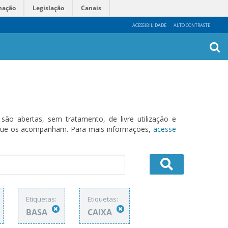
mação
Legislação
Canais
ACESSIBILIDADE
ALTO CONTRASTE
Busca
Avanç
o abertas, sem tratamento, de livre utilização e
s que os acompanham. Para mais informações,
acesse
Etiquetas:
Etiquetas:
BASA
CAIXA