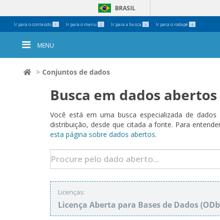
BRASIL
Ferramentas
Ir para o conteúdo
Ir para o menu
Ir para a busca
Ir para o rodapé
1
2
3
4
Pessoais
MENU
Conjuntos de dados
Busca em dados abertos
Você está em uma busca especializada de dados a
distribuição, desde que citada a fonte. Para ent
esta página sobre dados abertos.
Licenças:
Licença Aberta para Bases de Dados (O