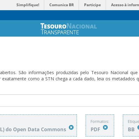
Simplifique!
Comunica BR
Participe
Acesso à infor
bertos. São informações produzidas pelo Tesouro Nacional que sã
ender exatamente como a STN chega a cada dado, leia os metadado
Formatos:
Etique
DbL) do Open Data Commons
PDF
BB