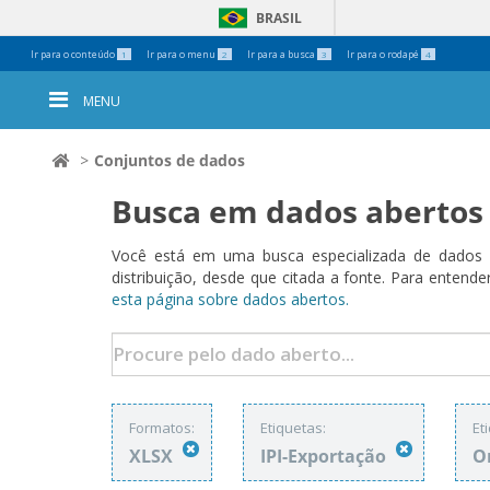
BRASIL
Ferramentas
Ir para o conteúdo
Ir para o menu
Ir para a busca
Ir para o rodapé
1
2
3
4
Pessoais
MENU
Conjuntos de dados
Busca em dados abertos
Você está em uma busca especializada de dados a
distribuição, desde que citada a fonte. Para ent
esta página sobre dados abertos.
Formatos:
Etiquetas:
Et
XLSX
IPI-Exportação
O