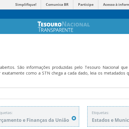
Simplifique!
Comunica BR
Participe
Acesso à infor
bertos. São informações produzidas pelo Tesouro Nacional que sã
ender exatamente como a STN chega a cada dado, leia os metadado
iquetas:
Etiquetas:
rçamento e Finanças da União
Estados e Munic