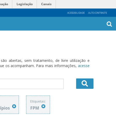
mação
Legislação
Canais
ACESSIBILIDADE
ALTO CONTRASTE
Busca
Avanç
o abertas, sem tratamento, de livre utilização e
s que os acompanham. Para mais informações,
acesse
Etiquetas:
ípios
FPM