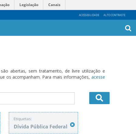
mação
Legislação
Canais
ACESSIBILIDADE
ALTO CONTRASTE
Busca
Avanç
o abertas, sem tratamento, de livre utilização e
s que os acompanham. Para mais informações,
acesse
Etiquetas:
Dívida Pública Federal