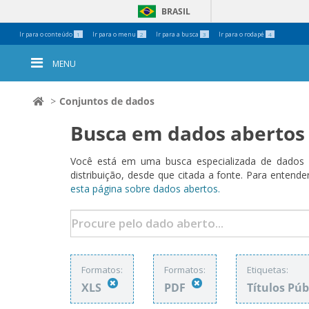
BRASIL
Ferramentas
Ir para o conteúdo
Ir para o menu
Ir para a busca
Ir para o rodapé
1
2
3
4
Pessoais
MENU
Conjuntos de dados
Busca em dados abertos
Você está em uma busca especializada de dados a
distribuição, desde que citada a fonte. Para ent
esta página sobre dados abertos.
Formatos:
Formatos:
Etiquetas:
XLS
PDF
Títulos Púb