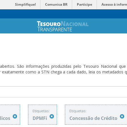
Simplifique!
Comunica BR
Participe
Acesso à infor
bertos. São informações produzidas pelo Tesouro Nacional que sã
ender exatamente como a STN chega a cada dado, leia os metadado
Etiquetas:
Etiquetas:
licos
DPMFi
Concessão de Crédito