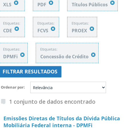
XLS
PDF
Títulos Públicos
Etiquetas:
Etiquetas:
Etiquetas:
CDE
FCVS
PROEX
Etiquetas:
Etiquetas:
DPMFi
Concessão de Crédito
FILTRAR RESULTADOS
Ordenar por
1 conjunto de dados encontrado
Emissões Diretas de Títulos da Dívida Pública
Mobiliária Federal interna - DPMFi