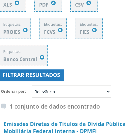
XLS
PDF
CSV
Etiquetas:
Etiquetas:
Etiquetas:
PROIES
FCVS
FIES
Etiquetas:
Banco Central
FILTRAR RESULTADOS
Ordenar por
1 conjunto de dados encontrado
Emissões Diretas de Títulos da Dívida Pública
Mobiliária Federal interna - DPMFi