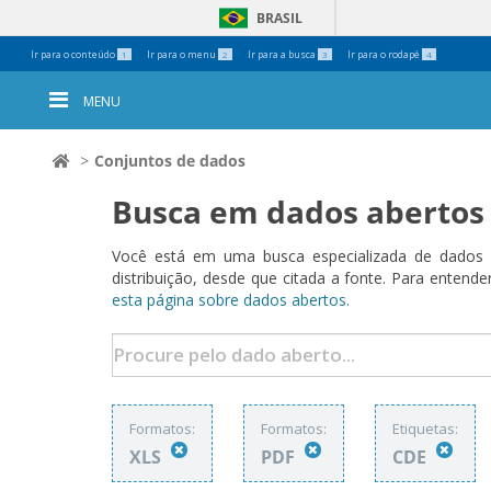
BRASIL
Ferramentas
Ir para o conteúdo
Ir para o menu
Ir para a busca
Ir para o rodapé
1
2
3
4
Pessoais
MENU
Conjuntos de dados
Busca em dados abertos
Você está em uma busca especializada de dados a
distribuição, desde que citada a fonte. Para ent
esta página sobre dados abertos.
Formatos:
Formatos:
Etiquetas:
XLS
PDF
CDE