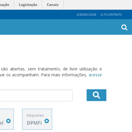
mação
Legislação
Canais
ACESSIBILIDADE
ALTO CONTRASTE
Busca
Avanç
o abertas, sem tratamento, de livre utilização e
s que os acompanham. Para mais informações,
acesse
Etiquetas:
al
DPMFi