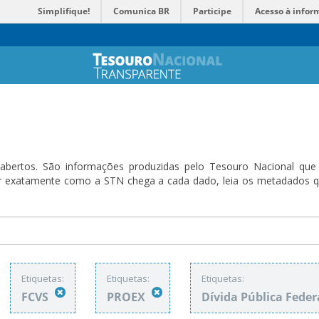
Simplifique!
Comunica BR
Participe
Acesso à infor
bertos. São informações produzidas pelo Tesouro Nacional que sã
ender exatamente como a STN chega a cada dado, leia os metadado
Etiquetas:
Etiquetas:
Etiquetas:
FCVS
PROEX
Dívida Pública Feder