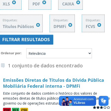
XLS
PDF
CAIXA
Etiquetas:
Etiquetas:
Etiquetas:
Títulos Públicos
DPMFi
FCVS
FILTRAR RESULTADOS
Ordenar por
1 conjunto de dados encontrado
Emissões Diretas de Títulos da Dívida Pública
Mobiliária Federal interna - DPMFi
Este conjunto de dados contém o histórico dos valores de
emissões diretas de títulos públicos, decorrentes de programas de
governo ou de operações estruturadas, a partir de...
PDF
XLS
CSV