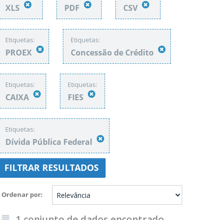
XLS
PDF
CSV
Etiquetas:
Etiquetas:
PROEX
Concessão de Crédito
Etiquetas:
Etiquetas:
CAIXA
FIES
Etiquetas:
Dívida Pública Federal
FILTRAR RESULTADOS
Ordenar por
1 conjunto de dados encontrado