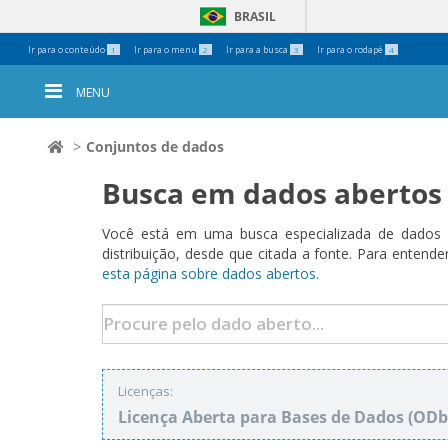
BRASIL
Ferramentas
Ir para o conteúdo
Ir para o menu
Ir para a busca
Ir para o rodapé
1
2
3
4
Pessoais
MENU
Conjuntos de dados
Busca em dados abertos
Você está em uma busca especializada de dados a
distribuição, desde que citada a fonte. Para ent
esta página sobre dados abertos.
Licenças:
Licença Aberta para Bases de Dados (O