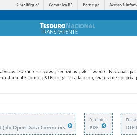
Simplifique!
Comunica BR
Participe
Acesso à infor
bertos. São informações produzidas pelo Tesouro Nacional que sã
ender exatamente como a STN chega a cada dado, leia os metadado
Formatos:
Etique
DbL) do Open Data Commons
PDF
IOF