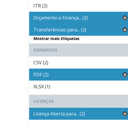
ITR (2)
Orçamento e Finança... (2)
Transferências para... (2)
Mostrar mais Etiquetas
FORMATOS
CSV (2)
PDF (2)
XLSX (1)
LICENÇAS
Licença Aberta para... (2)