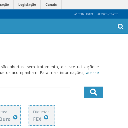
mação
Legislação
Canais
ACESSIBILIDADE
ALTO CONTRASTE
Busca
Avanç
o abertas, sem tratamento, de livre utilização e
s que os acompanham. Para mais informações,
acesse
tas:
Etiquetas:
-Ouro
FEX