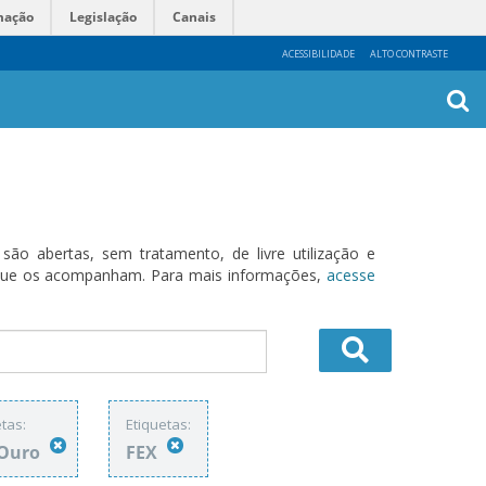
mação
Legislação
Canais
ACESSIBILIDADE
ALTO CONTRASTE
Busca
Avanç
o abertas, sem tratamento, de livre utilização e
s que os acompanham. Para mais informações,
acesse
tas:
Etiquetas:
-Ouro
FEX