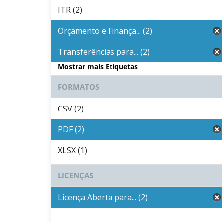
ITR (2)
Orçamento e Finança... (2)
Transferências para... (2)
Mostrar mais Etiquetas
FORMATOS
CSV (2)
PDF (2)
XLSX (1)
LICENÇAS
Licença Aberta para... (2)