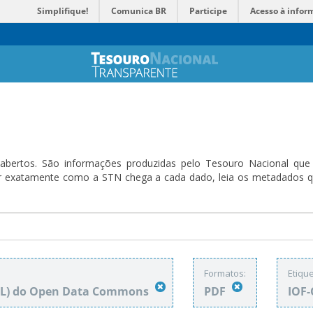
Simplifique!
Comunica BR
Participe
Acesso à infor
bertos. São informações produzidas pelo Tesouro Nacional que sã
ender exatamente como a STN chega a cada dado, leia os metadado
Formatos:
Etique
DbL) do Open Data Commons
PDF
IOF