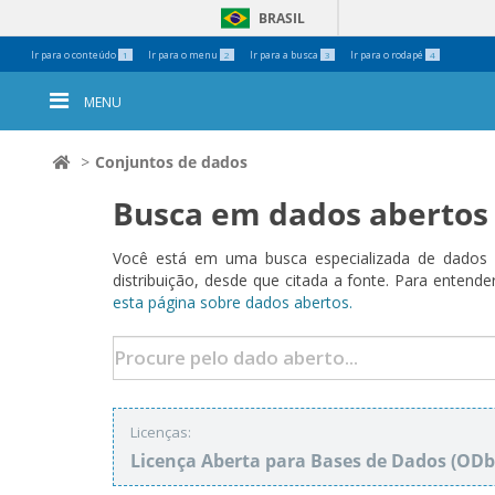
BRASIL
Ferramentas
Ir para o conteúdo
Ir para o menu
Ir para a busca
Ir para o rodapé
1
2
3
4
Pessoais
MENU
Conjuntos de dados
Busca em dados abertos
Você está em uma busca especializada de dados a
distribuição, desde que citada a fonte. Para ent
esta página sobre dados abertos.
Licenças:
Licença Aberta para Bases de Dados (O