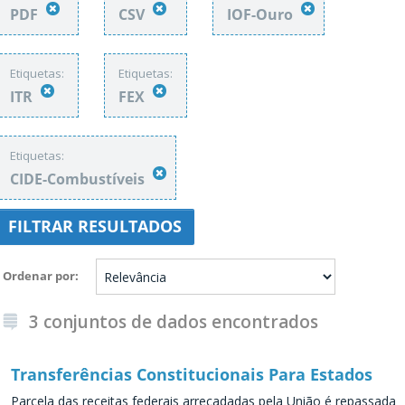
PDF
CSV
IOF-Ouro
Etiquetas:
Etiquetas:
ITR
FEX
Etiquetas:
CIDE-Combustíveis
FILTRAR RESULTADOS
Ordenar por
3 conjuntos de dados encontrados
Transferências Constitucionais Para Estados
Parcela das receitas federais arrecadadas pela União é repassada