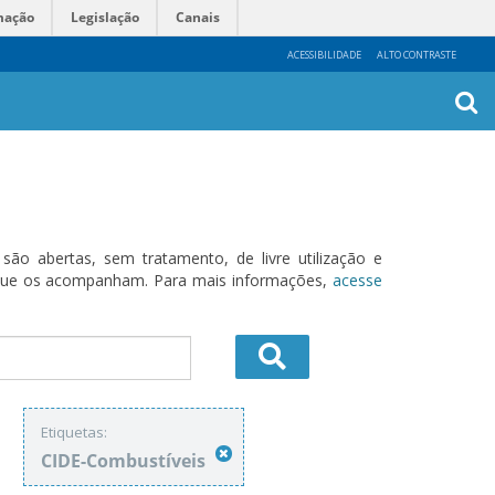
mação
Legislação
Canais
ACESSIBILIDADE
ALTO CONTRASTE
Busca
Avanç
o abertas, sem tratamento, de livre utilização e
s que os acompanham. Para mais informações,
acesse
Etiquetas:
CIDE-Combustíveis