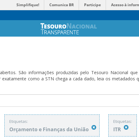
Simplifique!
Comunica BR
Participe
Acesso à infor
bertos. São informações produzidas pelo Tesouro Nacional que sã
ender exatamente como a STN chega a cada dado, leia os metadado
Etiquetas:
Etiquetas:
Orçamento e Finanças da União
ITR