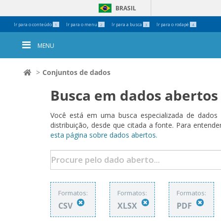
BRASIL
Ferramentas
Ir para o conteúdo
Ir para o menu
Ir para a busca
Ir para o rodapé
1
2
3
4
Pessoais
MENU
Conjuntos de dados
Busca em dados abertos
Você está em uma busca especializada de dados a
distribuição, desde que citada a fonte. Para ent
esta página sobre dados abertos.
Formatos:
Formatos:
Formatos:
CSV
XLSX
PDF