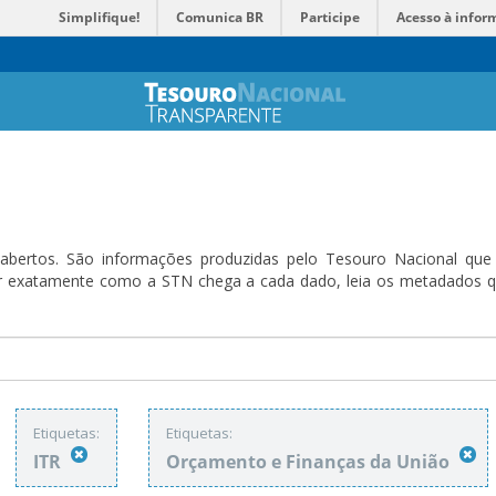
Simplifique!
Comunica BR
Participe
Acesso à infor
bertos. São informações produzidas pelo Tesouro Nacional que sã
ender exatamente como a STN chega a cada dado, leia os metadado
Etiquetas:
Etiquetas:
ITR
Orçamento e Finanças da União