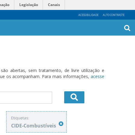
mação
Legislação
Canais
ACESSIBILIDADE
ALTO CONTRASTE
Busca
Avanç
o abertas, sem tratamento, de livre utilização e
s que os acompanham. Para mais informações,
acesse
Etiquetas:
CIDE-Combustíveis