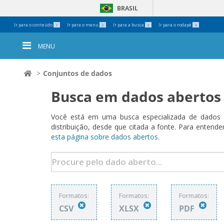
BRASIL
Ferramentas
Ir para o conteúdo
Ir para o menu
Ir para a busca
Ir para o rodapé
1
2
3
4
Pessoais
MENU
Conjuntos de dados
Busca em dados abertos
Você está em uma busca especializada de dados a
distribuição, desde que citada a fonte. Para ent
esta página sobre dados abertos.
Formatos:
Formatos:
Formatos:
CSV
XLSX
PDF