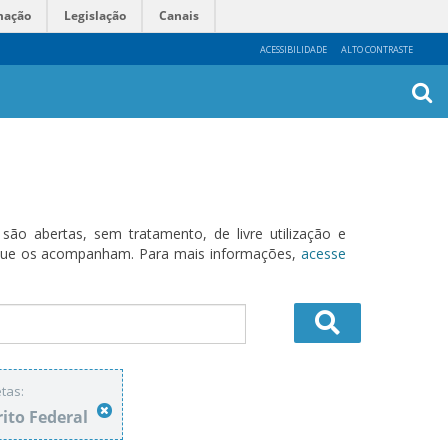
mação
Legislação
Canais
ACESSIBILIDADE
ALTO CONTRASTE
Busca
Avanç
o abertas, sem tratamento, de livre utilização e
s que os acompanham. Para mais informações,
acesse
tas:
rito Federal