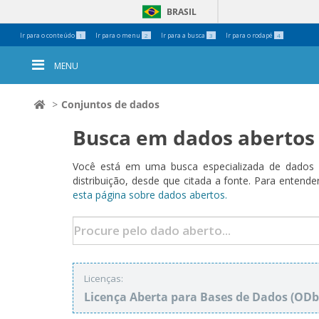
BRASIL
Ferramentas
Ir para o conteúdo
Ir para o menu
Ir para a busca
Ir para o rodapé
1
2
3
4
Pessoais
MENU
Conjuntos de dados
Busca em dados abertos
Você está em uma busca especializada de dados a
distribuição, desde que citada a fonte. Para ent
esta página sobre dados abertos.
Licenças:
Licença Aberta para Bases de Dados (O