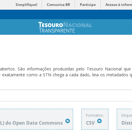
Simplifique!
Comunica BR
Participe
Acesso à infor
bertos. São informações produzidas pelo Tesouro Nacional que sã
ender exatamente como a STN chega a cada dado, leia os metadado
Formatos:
Etique
DbL) do Open Data Commons
CSV
Dist