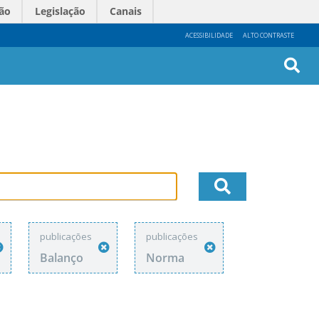
ão
Legislação
Canais
ACESSIBILIDADE
ALTO CONTRASTE
Busc
Avan
publicações
publicações
Balanço
Norma