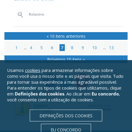
Relatório
« 10 itens anteriores
1
...
4
5
6
7
8
9
10
...
13
Próximos 10 itens »
Usamos
cookies
para armazenar informações sobre
como você usa o nosso site e as páginas que visita. Tudo
para tornar sua experiência a mais agradável possível.
Para entender os tipos de cookies que utilizamos, clique
em
Definições dos cookies
. Ao clicar em
Eu concordo
,
você consente com a utilização de cookies.
DEFINIÇÕES DOS COOKIES
Serpro
Solução
EU CONCORDO