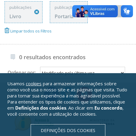
publicações
publicações
Livro
Portaria
Limpar todos os Filtros
0 resultados encontrados
Ordenar por:
Usamos
cookies
para armazenar informações sobre
como você usa o nosso site e as páginas que visita. Tudo
para tornar sua experiência a mais agradável possível.
Para entender os tipos de cookies que utilizamos, clique
em
Definições dos cookies
. Ao clicar em
Eu concordo
,
você consente com a utilização de cookies.
DEFINIÇÕES DOS COOKIES