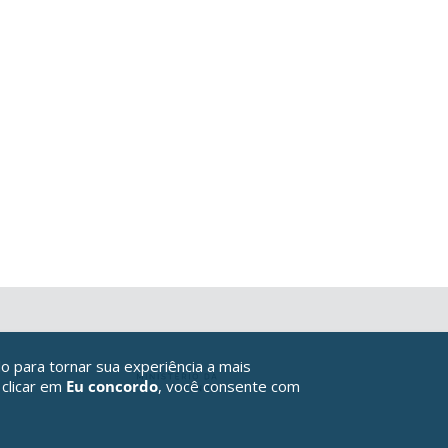
o para tornar sua experiência a mais
 clicar em
Eu concordo
, você consente com