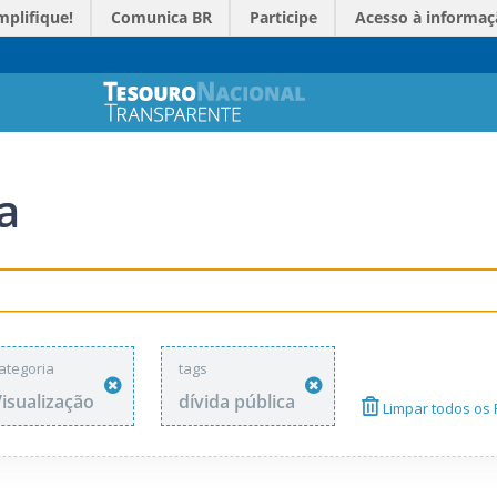
mplifique!
Comunica BR
Participe
Acesso à informaç
a
ategoria
tags
isualização
dívida pública
Limpar todos os F