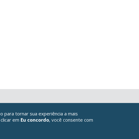
o para tornar sua experiência a mais
 clicar em
Eu concordo
, você consente com