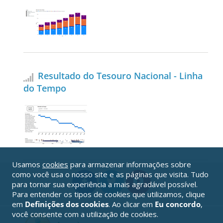
Resultado do Tesouro Nacional - Linha
do Tempo
Usamos
cookies
para armazenar informações sobre
como você usa o nosso site e as páginas que visita. Tudo
para tornar sua experiência a mais agradável possível.
Para entender os tipos de cookies que utilizamos, clique
em
Definições dos cookies
. Ao clicar em
Eu concordo
,
você consente com a utilização de cookies.