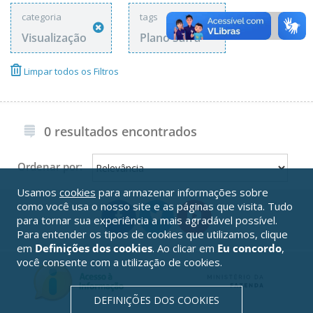
categoria
tags
Visualização
Plano Safra
Limpar todos os Filtros
0 resultados encontrados
Ordenar por:
Usamos
cookies
para armazenar informações sobre
como você usa o nosso site e as páginas que visita. Tudo
para tornar sua experiência a mais agradável possível.
Para entender os tipos de cookies que utilizamos, clique
em
Definições dos cookies
. Ao clicar em
Eu concordo
,
você consente com a utilização de cookies.
DEFINIÇÕES DOS COOKIES