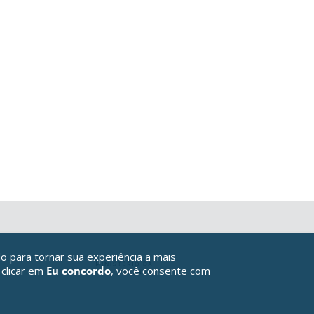
o para tornar sua experiência a mais
 clicar em
Eu concordo
, você consente com