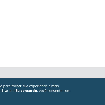
o para tornar sua experiência a mais
 clicar em
Eu concordo
, você consente com