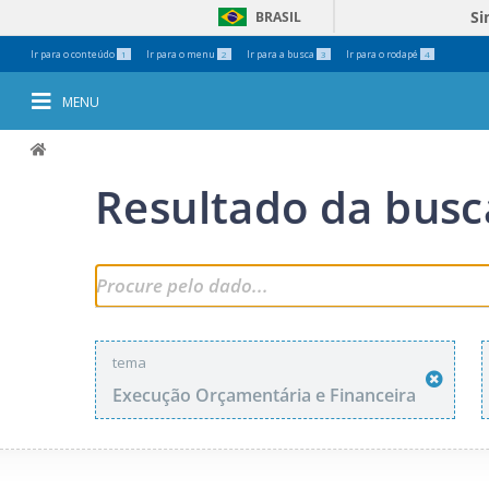
Si
BRASIL
Ferramentas
Ir para o conteúdo
Ir para o menu
Ir para a busca
Ir para o rodapé
1
2
3
4
Pessoais
MENU
Resultado da busc
tema
Execução Orçamentária e Financeira